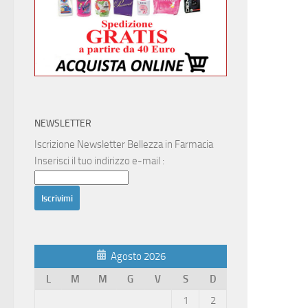
NEWSLETTER
Iscrizione Newsletter Bellezza in Farmacia
Inserisci il tuo indirizzo e-mail :
Agosto 2026
L
M
M
G
V
S
D
1
2