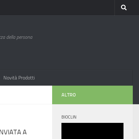
ezza della persona
Novità Prodotti
ALTRO
BIOCLIN
Video
NVIATA A
Player