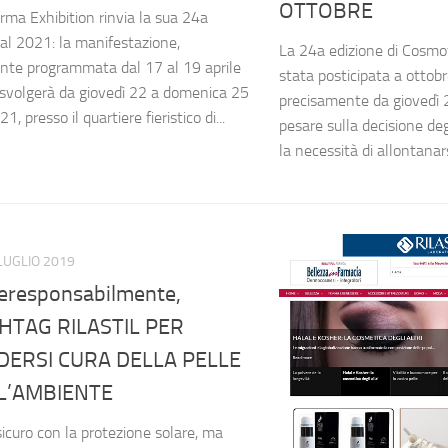
OTTOBRE
ma Exhibition rinvia la sua 24a
 al 2021: la manifestazione,
La 24a edizione di Cosmo
ente programmata dal 17 al 19 aprile
stata posticipata a ottob
 svolgerà da giovedì 22 a domenica 25
precisamente da giovedì 
1, presso il quartiere fieristico di...
pesare sulla decisione degl
la necessità di allontanarsi
LUGLIO 2019
leresponsabilmente,
HTAG RILASTIL PER
ERSI CURA DELLA PELLE
L’AMBIENTE
sicuro con la protezione solare, ma