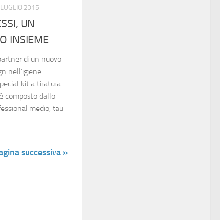
 LUGLIO 2015
SSI, UN
O INSIEME
partner di un nuovo
gn nell’igiene
ecial kit a tiratura
t è composto dallo
fessional medio, tau-
agina successiva »