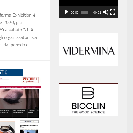
00:00
00:31
farma Exhibition è
re 2020, più
29 a sabato 31. A
i organizzatori, sia
 dal periodo di...