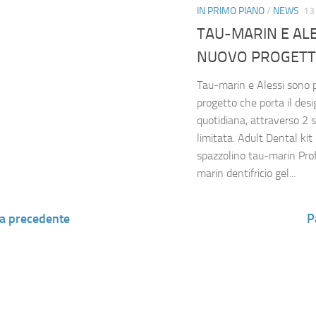
IN PRIMO PIANO
/
NEWS
13
TAU-MARIN E ALE
NUOVO PROGETT
Tau-marin e Alessi sono 
progetto che porta il desi
quotidiana, attraverso 2 sp
limitata. Adult Dental ki
spazzolino tau-marin Pro
marin dentifricio gel...
a precedente
P