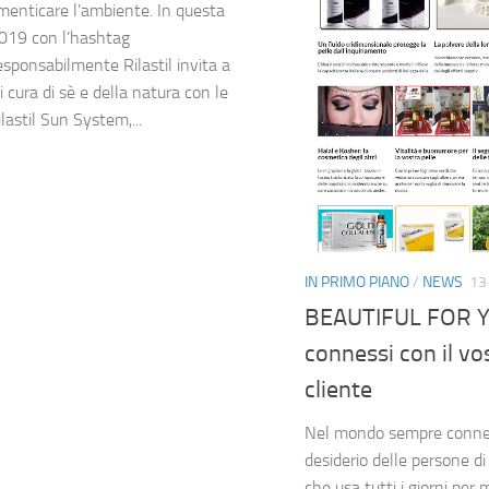
menticare l’ambiente. In questa
019 con l’hashtag
esponsabilmente Rilastil invita a
 cura di sè e della natura con le
lastil Sun System,...
IN PRIMO PIANO
/
NEWS
13
BEAUTIFUL FOR Y
connessi con il v
cliente
Nel mondo sempre connes
desiderio delle persone d
che usa tutti i giorni per