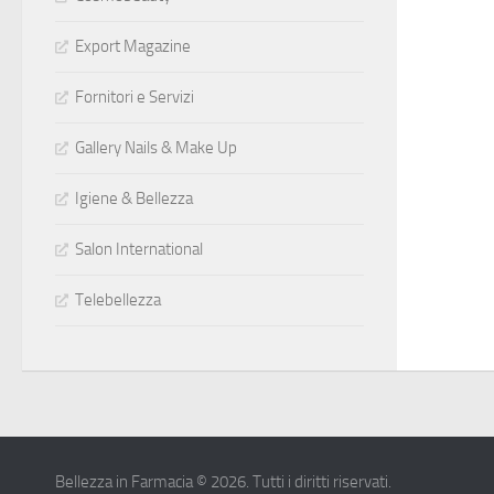
Export Magazine
Fornitori e Servizi
Gallery Nails & Make Up
Igiene & Bellezza
Salon International
Telebellezza
Bellezza in Farmacia © 2026. Tutti i diritti riservati.