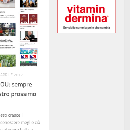
 APRILE 2017
OU: sempre
ostro prossimo
so cresce il
i conoscere meglio ciò
 mantenere bella e