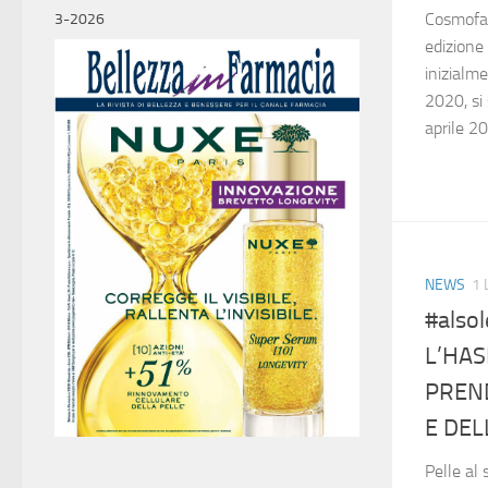
Cosmofar
3-2026
edizione
inizialm
2020, si
aprile 202
NEWS
1 
#also
L’HAS
PREND
E DEL
Pelle al 