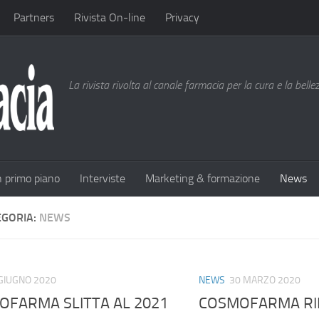
Partners
Rivista On-line
Privacy
La rivista rivolta al canale farmacia per la cura e la bell
n primo piano
Interviste
Marketing & formazione
News
EGORIA:
NEWS
GIUGNO 2020
NEWS
30 MARZO 2020
OFARMA SLITTA AL 2021
COSMOFARMA RI