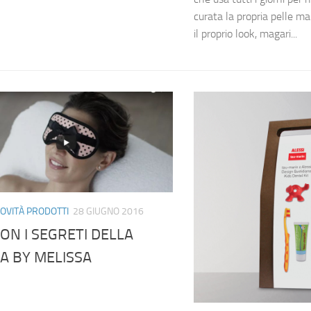
curata la propria pelle m
il proprio look, magari...
OVITÀ PRODOTTI
28 GIUGNO 2016
N I SEGRETI DELLA
A BY MELISSA