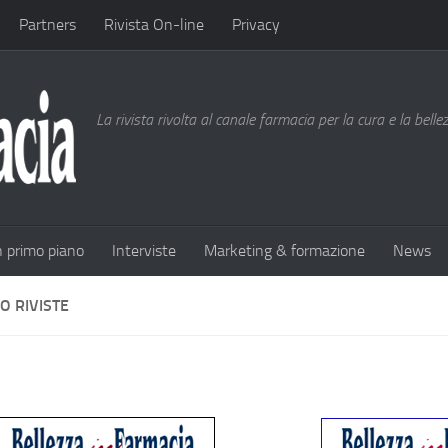
Partners
Rivista On-line
Privacy
La rivista rivolta al canale farmacia per la cura e la bell
n primo piano
Interviste
Marketing & formazione
News
O RIVISTE