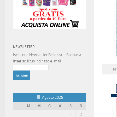
NEWSLETTER
Iscrizione Newsletter Bellezza in Farmacia
Inserisci il tuo indirizzo e-mail :
N°
Agosto 2026
L
M
M
G
V
S
D
1
2