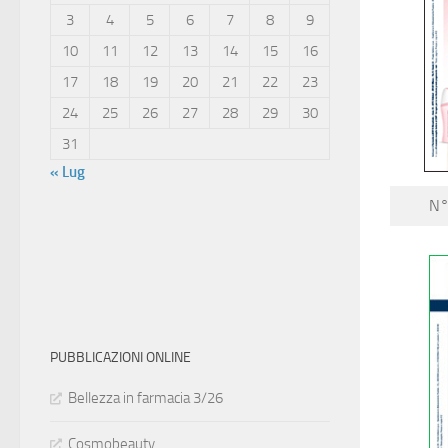
3
4
5
6
7
8
9
10
11
12
13
14
15
16
17
18
19
20
21
22
23
24
25
26
27
28
29
30
31
« Lug
N°
PUBBLICAZIONI ONLINE
Bellezza in farmacia 3/26
Cosmobeauty