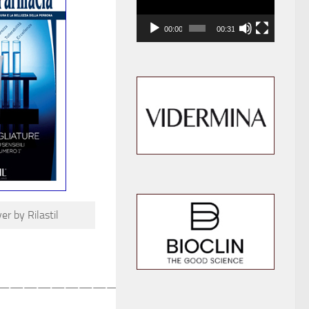
00:00
00:31
r by Rilastil
——————————–