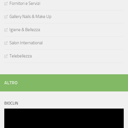
Fornitori e Servizi
Gallery Nails & Make Up
Igiene & Bellezza
Salon International
Telebellezza
ALTRO
BIOCLIN
Video
Player