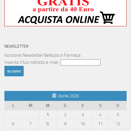
NEWSLETTER
Iscrizione Newsletter Bellezza in Farmacia
Inserisci il tuo indirizzo e-mail :
Aprile 2026
L
M
M
G
V
S
D
1
2
3
4
5
6
7
8
9
10
11
12