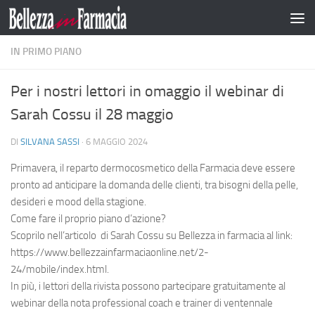
Salta al contenuto
IN PRIMO PIANO
Per i nostri lettori in omaggio il webinar di
Sarah Cossu il 28 maggio
DI
SILVANA SASSI
·
6 MAGGIO 2024
Primavera, il reparto dermocosmetico della Farmacia deve essere
pronto ad anticipare la domanda delle clienti, tra bisogni della pelle,
desideri e mood della stagione.
Come fare il proprio piano d’azione?
Scoprilo nell’articolo di Sarah Cossu su Bellezza in farmacia al link:
https://www.bellezzainfarmaciaonline.net/2-
24/mobile/index.html.
In più, i lettori della rivista possono partecipare gratuitamente al
webinar della nota professional coach e trainer di ventennale