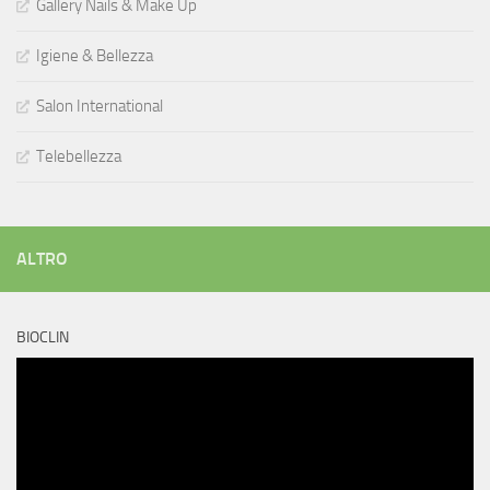
Gallery Nails & Make Up
Igiene & Bellezza
Salon International
Telebellezza
ALTRO
BIOCLIN
Video
Player