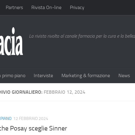
Partners
Rivista On-line
Privacy
La rivista rivolta al canale farmacia per la cura e la bell
n primo piano
Interviste
Marketing & formazione
News
HIVIO GIORNALIERO:
FEBBRAIO 12, 2024
 PIANO
12 FEBBRAIO 2024
che Posay sceglie Sinner