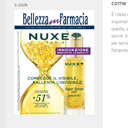
come 
3-2026
È l’idolo
importan
questo, 
Jannik S
per sensi
fotoprot