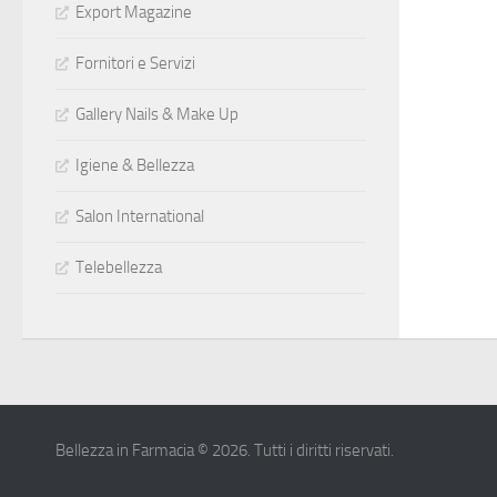
Export Magazine
Fornitori e Servizi
Gallery Nails & Make Up
Igiene & Bellezza
Salon International
Telebellezza
Bellezza in Farmacia © 2026. Tutti i diritti riservati.