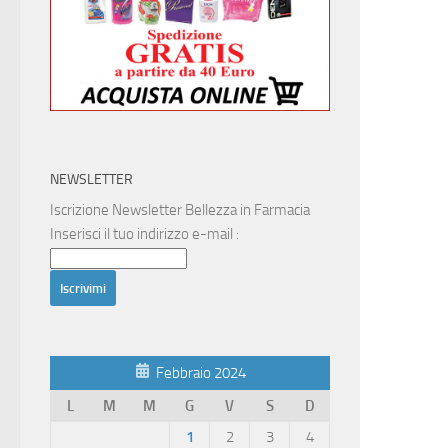
NEWSLETTER
Iscrizione Newsletter Bellezza in Farmacia
Inserisci il tuo indirizzo e-mail :
Febbraio 2024
L
M
M
G
V
S
D
1
2
3
4