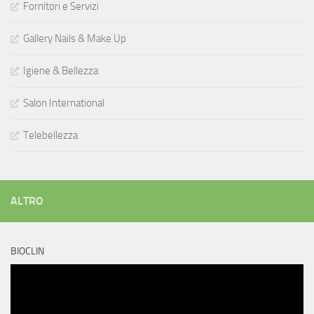
Fornitori e Servizi
Gallery Nails & Make Up
Igiene & Bellezza
Salon International
Telebellezza
ALTRO
BIOCLIN
Video
Player