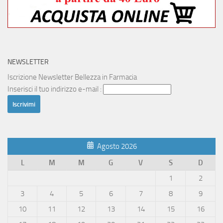
NEWSLETTER
Iscrizione Newsletter Bellezza in Farmacia
Inserisci il tuo indirizzo e-mail :
Agosto 2026
L
M
M
G
V
S
D
1
2
3
4
5
6
7
8
9
10
11
12
13
14
15
16