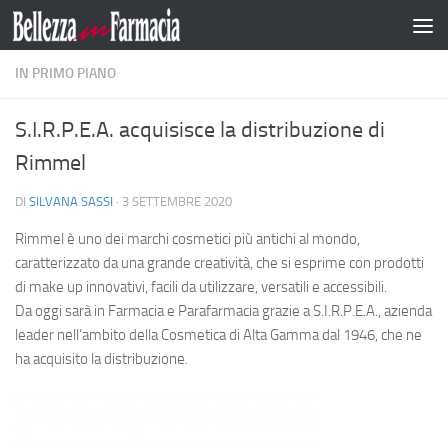
Salta al contenuto
IN PRIMO PIANO
S.I.R.P.E.A. acquisisce la distribuzione di
Rimmel
DI
SILVANA SASSI
·
3 SETTEMBRE 2020
Rimmel è uno dei marchi cosmetici più antichi al mondo,
caratterizzato da una grande creatività, che si esprime con prodotti
di make up innovativi, facili da utilizzare, versatili e accessibili.
Da oggi sarà in Farmacia e Parafarmacia grazie a S.I.R.P.E.A., azienda
leader nell’ambito della Cosmetica di Alta Gamma dal 1946, che ne
ha acquisito la distribuzione.